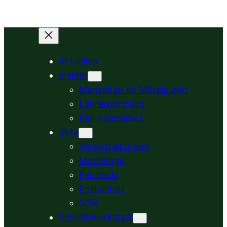
Zum
Inhalt
springen
Aktuelles
Insider
Menschen im Mittelpunkt
Lehrerportraits
Reli-Interviews
SMV
Veranstaltungen
Mottotage
Fairtrade
Politisches
SOR
Schreibwerkstatt