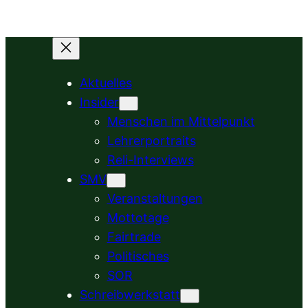
Zum
Inhalt
springen
Aktuelles
Insider
Menschen im Mittelpunkt
Lehrerportraits
Reli-Interviews
SMV
Veranstaltungen
Mottotage
Fairtrade
Politisches
SOR
Schreibwerkstatt